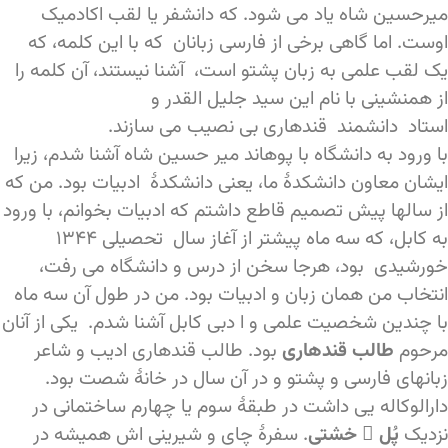
میرحسین شاه یاد می شود. که دانشفر یا لقب اکادمیک
اوست. اما گاهی برخی از فارسی زبانان که با این کلمه، که
یک لقب علمی به زبان پشتو است، آشنا نیستند، آن کلمه را
از همنشینی با نام این سید جلیل القدر و
استاد دانشمند قندهاری بی نصیب می سازند.
با ورود به دانشگاه با پوهاند میر حسین شاه آشنا شدم، زیرا
ایشان معاون دانشکدۀ ما، یعنی دانشکدۀ ادبیات بود. من که
از سالها پیش تصمیم قاطع داشتم که ادبیات بخوانم، با ورود
به کابل، که سه ماه پیشتر از آغاز سال تحصیلی ۱۳۴۴
خورشیدی بود، هرجا سخن از درس و دانشگاه می رفت،
انتخاب من همان زبان و ادبیات بود. من در طول آن سه ماه
با چندین شخصیت علمی و ا دبی کابل آشنا شدم. یکی از آنان
مرحوم
طالب قندهاری
بود. طالب قندهاری ادیب و شاعر
زبانهای فارسی و پشتو و در آن سال در خانۀ شصت بود.
دارالوکاله یی داشت در طبقۀ سوم یا چهارم ساختمانی در
نزدیک
پُل ِ خشتی
. سفرۀ چای و شیرینی اش همیشه در