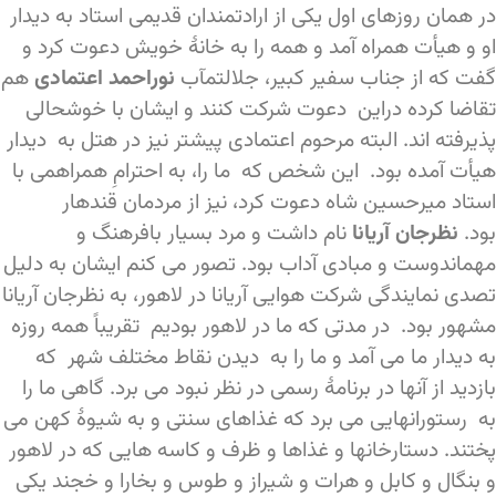
در همان روزهای اول یکی از ارادتمندان قدیمی استاد به دیدار
او و هیأت همراه آمد و همه را به خانۀ خویش دعوت کرد و
گفت که از جناب سفیر کبیر، جلالتمآب
نوراحمد اعتمادی
هم
تقاضا کرده دراین دعوت شرکت کنند و ایشان با خوشحالی
پذیرفته اند. البته مرحوم اعتمادی پیشتر نیز در هتل به دیدار
هیأت آمده بود. این شخص که ما را، به احترامِ همراهمی با
استاد میرحسین شاه دعوت کرد، نیز از مردمان قندهار
بود.
نظرجان آریانا
نام داشت و مرد بسیار بافرهنگ و
مهماندوست و مبادی آداب بود. تصور می کنم ایشان به دلیل
تصدی نمایندگی شرکت هوایی آریانا در لاهور، به نظرجان آریانا
مشهور بود. در مدتی که ما در لاهور بودیم تقریباً همه روزه
به دیدار ما می آمد و ما را به دیدن نقاط مختلف شهر که
بازدید از آنها در برنامۀ رسمی در نظر نبود می برد. گاهی ما را
به رستورانهایی می برد که غذاهای سنتی و به شیوۀ کهن می
پختند. دستارخانها و غذاها و ظرف و کاسه هایی که در لاهور
و بنگال و کابل و هرات و شیراز و طوس و بخارا و خجند یکی