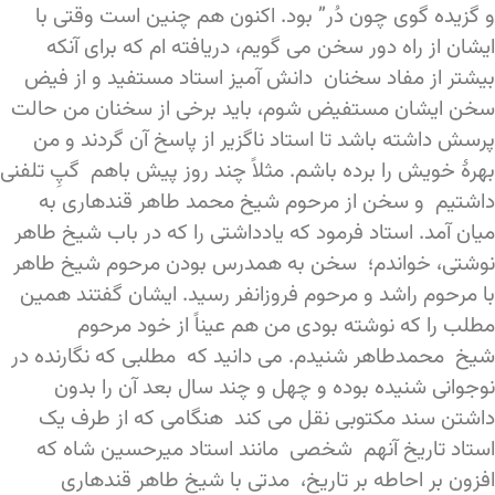
و گزیده گوی چون دُر” بود. اکنون هم چنین است وقتی با
ایشان از راه دور سخن می گویم، دریافته ام که برای آنکه
بیشتر از مفاد سخنان دانش آمیز استاد مستفید و از فیض
سخن ایشان مستفیض شوم، باید برخی از سخنان من حالت
پرسش داشته باشد تا استاد ناگزیر از پاسخ آن گردند و من
بهرۀ خویش را برده باشم. مثلاً چند روز پیش باهم گپِ تلفنی
داشتیم و سخن از مرحوم شیخ محمد طاهر قندهاری به
میان آمد. استاد فرمود که یادداشتی را که در باب شیخ طاهر
نوشتی، خواندم؛ سخن به همدرس بودن مرحوم شیخ طاهر
با مرحوم راشد و مرحوم فروزانفر رسید. ایشان گفتند همین
مطلب را که نوشته بودی من هم عیناً از خود مرحوم
شیخ محمدطاهر شنیدم. می دانید که مطلبی که نگارنده در
نوجوانی شنیده بوده و چهل و چند سال بعد آن را بدون
داشتن سند مکتوبی نقل می کند هنگامی که از طرف یک
استاد تاریخ آنهم شخصی مانند استاد میرحسین شاه که
افزون بر احاطه بر تاریخ، مدتی با شیخ طاهر قندهاری