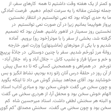
و کمتر از یک هفته وقت داشتیم تا همه کارهای سفر، از
جمله نوشتن مقاله را به سرعت انجام دهیم. فرصت آمادگی
ما به حدی کوتاه بود که نمی توانستیم در انتظار نخستین
پرواز هواپیما بمانیم زیرا در آن صورت نمی توانستیم در
نخستین روز سمینار در لاهور باشیم. همان بود که تصمیم
گرفته شد، بخشی از سفر را با موتر(خود رو) برویم. آماده
شدیم و با یکی از موترهای (ماشینهای) وزارت امور خارجه
روانۀ مرز تُورخَم شدیم. سفر با چنین دوستانی در جادّۀ پرپیچ
و خم و سراپا فراز و نشیب کابل – جلال آباد و راه جلال آباد-
تورخم در همراهی و همصحبتی کسانی که تا ده سال پیش
از آن روز در حلقۀ درس آنان زانو زده بودیم، نشاط انگیز و بس
خوشایند بود. آقای مجاهد بیشتر گوش می داد تا اینکه بگوید
و چون سخن می گفت خوش سخن بود و مبادی آداب؛ استاد
الهام خوش سخن بود و محفل آرا، از هردری سخنی می گفت
و البته هر سخنش لطفی داشت. استاد میرحسین شاه کم
سخن بود و چون سخنی می گفت، سخنش مصداق “کم گوی