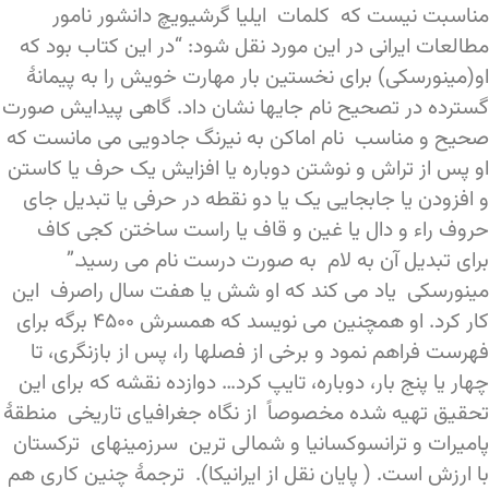
مناسبت نیست که کلمات ایلیا گرشیویچ دانشور نامور
مطالعات ایرانی در این مورد نقل شود: “در این کتاب بود که
او(مینورسکی) برای نخستین بار مهارت خویش را به پیمانۀ
گسترده در تصحیح نام جایها نشان داد. گاهی پیدایش صورت
صحیح و مناسب نام اماکن به نیرنگ جادویی می مانست که
او پس از تراش و نوشتن دوباره یا افزایش یک حرف یا کاستن
و افزودن یا جابجایی یک یا دو نقطه در حرفی یا تبدیل جای
حروف راء و دال یا غین و قاف یا راست ساختن کجی کاف
برای تبدیل آن به لام به صورت درست نام می رسید.”
مینورسکی یاد می کند که او شش یا هفت سال راصرف این
کار کرد. او همچنین می نویسد که همسرش ۴۵۰۰ برگه برای
فهرست فراهم نمود و برخی از فصلها را، پس از بازنگری، تا
چهار یا پنج بار، دوباره، تایپ کرد… دوازده نقشه که برای این
تحقیق تهیه شده مخصوصاً از نگاه جغرافیای تاریخی منطقۀ
پامیرات و ترانسوکسانیا و شمالی ترین سرزمینهای ترکستان
با ارزش است. ( پایان نقل از ایرانیکا). ترجمۀ چنین کاری هم