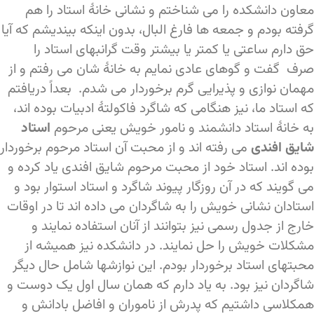
معاون دانشکده را می شناختم و نشانی خانۀ استاد را هم
گرفته بودم و جمعه ها فارغ البال، بدون اینکه بیندیشم که آیا
حق دارم ساعتی یا کمتر یا بیشتر وقت گرانبهای استاد را
صرف گفت و گوهای عادی نمایم به خانۀ شان می رفتم و از
مهمان نوازی و پذیرایی گرم برخوردار می شدم. بعداً دریافتم
که استاد ما، نیز هنگامی که شاگرد فاکولتۀ ادبیات بوده اند،
به خانۀ استاد دانشمند و نامور خویش یعنی مرحوم
استاد
شایق افندی
می رفته اند و از محبت آن استاد مرحوم برخوردار
بوده اند. استاد خود از محبت مرحوم شایق افندی یاد کرده و
می گویند که در آن روزگار پیوند شاگرد و استاد استوار بود و
استادان نشانی خویش را به شاگردان می داده اند تا در اوقات
خارج از جدول رسمی نیز بتوانند از آنان استفاده نمایند و
مشکلات خویش را حل نمایند. در دانشکده نیز همیشه از
محبتهای استاد برخوردار بودم. این نوازشها شامل حال دیگر
شاگردان نیز بود. به یاد دارم که همان سال اول یک دوست و
همکلاسی داشتیم که پدرش از ناموران و افاضل بادانش و