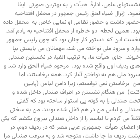
نشستهای علمی، ادارۀ هیأت را به بهترین صورتی ایفا
نمود. ژنرال ضیاءالحق رئیس جمهور در محفل افتتاحیه
حضور داشت و حضور نظامی او نمایی خاص به محفل داده
بود. همین لحظه دو خاطره از محفل افتتاحیه به یادم آمد.
نخست این که دستور کار چنان بود که چون رئیس جمهور
وارد و سرود ملی نواخته می شد، مهمانان می بایستی بپا
خیزند. جای هیأت ما، به ترتیب الفبا، در نخستین صندلی
های ردیف اول واقع شده بود. مرحوم ضیاء الحق وارد شد و
سرود ملی هم به نواختن آغاز کرد. همه برخاستند، اما
من برخاستن نمی توانستم، زیرا دامن لباس (پایین
کـُت) من هنگام نشستن در اطراف صندلی داخل شده و
تخت صندلی را به گونه یی استوار ساخته بود که گفتی
صندلی و لباس من در هم قفل شده بودند. من به سختی
تقلاّ می کردم تا لباسم را از داخل صندلی بیرون بکشم که یکی
از اعضای هیأت جمهوری عربی مصر که در ردیف دوم، در
پشت ردیف ما جا داشت، متوجه شد و به سرعت صندلی مرا