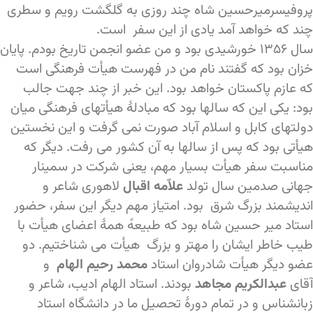
پروفیسرمیرحسین شاه چند روزی به گلگشت رویم و سطری
چند که خواهد آمد یادی از این سفر است.
سال ۱۳۵۶ خورشیدی بود و من عضو انجمن تاریخ بودم. پایان
خزان بود که گفتند نام من در فهرست هیأت فرهنگی است
که عازم پاکستان خواهد بود. این خبر از چند جهت جالب
بود: یکی این که سالها بود که مبادلۀ هیأتهای فرهنگی میان
دولتهای کابل و اسلام آباد صورت نمی گرفت و این نخستین
هیأتی بود که پس از سالها به آن کشور می رفت. دیگر که
مناسبت سفر هیأت بسیار مهم، یعنی شرکت در سمینار
جهانی صدمین سال تولد
علاّمه اقبال
لاهوری شاعر و
اندیشمند بزرگ شرق بود. امتیاز مهم دیگر این سفر، حضور
استاد میر حسین شاه بود که طبیعهً همۀ اعضای هیأت با
طیب خاطر ایشان را مهتر و بزرگ هیأت می شناختیم. دو
عضو دیگر هیأت شادروان استاد
محمد رحیم الهام
و
آقای
عبدالکریم مجاهد
بودند. استاد الهام ادیب، شاعر و
زبانشناس و در تمام دورۀ تحصیل ما در دانشگاه استاد