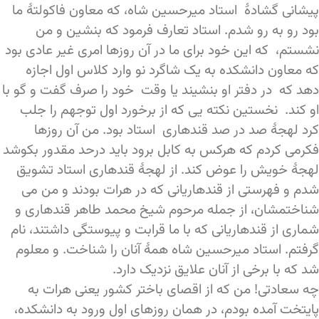
پیشانی گشادۀ استاد میرحسین شاه، که معاون فاکولتۀ ما
بود رو به رو شدم. استاد تعارف فرمود که بنشین و من
نشستم، که این خود برای ما در آن روزها امری غیر عادی بود
که معاون دانشکده به یک شاگرد نو وارد کلاس اول اجازه
دهد که در دفتر او بنشیند یا وقت خود را صرف گفت و گو با
او کند. نخستین نکته یی که از برخورد اول توجهم را جلب
کرد لهجۀ صد در صد قندهاری استاد بود. من آن روزها
فکرمی کردم که هرکس به کابل برود باید درحد مقدور بکوشد
لهجۀ خویش را عوض کند. از لهجۀ قندهاری استاد تشویق
شدم و فهرستی از قندهاریانی که در هرات بودند و من می
شناختمشان، از جمله مرحوم شیخ محمد طاهر قندهاری و
شماری از قندهاریانی که با ما قرابت و پیوستگی داشتند، نام
گرفتم. استاد میرحسین شاه همۀ آنان را شناخت. و معلوم
شد که با برخی از آنان علایق نزدیک دارد.
چه سعادتی! من که از اقصای باختر کشور یعنی هرات به
پایتخت آمده بودم، در همان روزهای اول ورود به دانشکده،