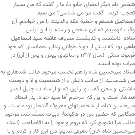
شخص نام دیگر اعضای خانوادۀ ما را گفت که من بسیار
تعجب کردم. گفت مرا می شناسی؟ من
سید
اسماعیل
هستم و خطبۀ عقد والدینت را من خواندم. آن
وقت فهمیدم که این شخص وارسته با این لباس
ساده دانشمند و اندیشمند معروف
علامه سید اسماعیل
بلخی
بود که پیش از دورۀ طولانی زندان، همانسان که خود
فرمود، مدتی (سال ۱۳۱۷ و سالهای پیش و پس از آن) در
هرات بوده است.
استاد میرحسین شاه را هم نخست مرحوم طالب قندهاری به
من شناسانید. از مراتب دانش و از شخصیت والا و دوست
داشتنی اوسخن گفت و از این که او از سادات جلیل القدر
قندهار است و این که مرحوم آقا سید جواد، پدر استاد
میرحسین شاه، از شخصیتهای معروف قندهار بوده است. و
هنگامی که حضور من در فاکولتۀ ادبیات مسلّم شد، مرحوم
طالب مرا تشویق کرد که بروم و خود را به آقاصاحب (استاد
میرحسین شاه خان) معرفی نمایم. من این کار را کردم و با