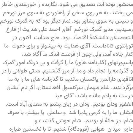
محشور بوده اند، تصدیق می شود، نگارنده را خورسندی خاطر
می بخشد. به هر روی سخن از راهنوردی به سوی مرز تورخم
و سپس به سوی پشاور بود. نماز دیگر بود که به گمرک تورخم
رسیدیم. مدیر گمرک تورخم آقای احمد علی هدایت از فارغ
التحصیلان دانشکدۀ اقتصاد بود. حاج هدایت اکنون در
تورانتوی کاناداست. آقای هدایت به پیشواز و برای دعوت ما
کنار جاده آمد، ولی چون از فرصت اندک ما آگاه شد،
پاسپورتهای (گذرنامه های) ما را گرفت و بی درنگ امور گمرک
و گذرنامه را انجام داد و ما از مرز گذشتیم. مدتی طولانی را در
اتاقهای دارالمرز پاکستان ماندیم تا گذرنامه های ما را به ما
برگرداندند. شام مهمان سرکنسول افغانستان، اگر نام ایشان
درست به یادم مانده باشد، آقای عبد
الغفور
ودان
بودیم. ودان در زبان پشتو به معنای آباد است.
ایشان ما را به گرمی پذیرا شد و ساعتی یا بیشتر، با صرف
شام، در خانۀ او بودیم. شام خوشی گذشت و
عازم میدان هوایی (فرودگاه) شدیم. تا با نخستین طیاره