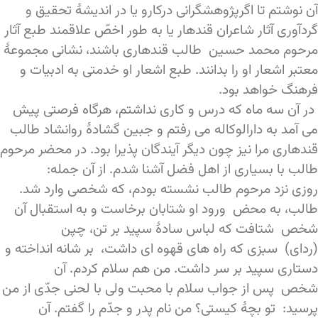
آن نوشتم تا اگرپژوهشگرانی درکارو یا در اندیشۀ تحقیق و
گردآوری آثار شاعران قندهار یا به طور اخصّ علاقمند طبع آثار
مرحوم محمد حسین طالب قندهاری باشند، نشانی مجموعۀ
معتبر اشعار او را بدانند. طبع اشعار او خدمتی به ادبیات و
فرهنگ خواهد بود.
در آن سه ماه که درس و کاری نداشتم، هرگاه فرصتی پیش
می آمد به دارالوکاله می رفتم و جبین گشادۀ روانشاد طالب
قندهاری مرا نیز چون دیگر آیندگان پذیرا بود. در محضر مرحوم
طالب با بسیاری از اهل فضل آشنا شدم. از آن جمله:
روزی نزد مرحوم طالب نشسته بودم، که شخصی وارد شد.
طالب، به محض ورود او شتابان برخاست و به استقبال آن
شخص شتافت که لباس سادۀ سپید بر تن، چپن
(ردای) سبزی که راه های قهوه ای داشت، بر شانه انداخته و
دستاری سپید بر سر داشت. من هم سلام کردم. آن
شخص پس از جواب سلام با محبت ولی با لحنی جدّی از من
پرسید: تو بچۀ کیستی؟ من نام پدر و جدّم را گفتم. آن