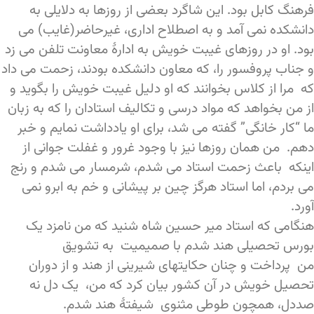
فرهنگ کابل بود. این شاگرد بعضی از روزها به دلایلی به
دانشکده نمی آمد و به اصطلاح اداری، غیرحاضر(غایب) می
بود. او در روزهای غیبت خویش به ادارۀ معاونت تلفن می زد
و جناب پروفسور را، که معاون دانشکده بودند، زحمت می داد
که مرا از کلاس بخوانند که او دلیل غیبت خویش را بگوید و
از من بخواهد که مواد درسی و تکالیف استادان را که به زبان
ما “کار خانگی” گفته می شد، برای او یادداشت نمایم و خبر
دهم. من همان روزها نیز با وجود غرور و غفلت جوانی از
اینکه باعث زحمت استاد می شدم، شرمسار می شدم و رنج
می بردم، اما استاد هرگز چین بر پیشانی و خم به ابرو نمی
آورد.
هنگامی که استاد میر حسین شاه شنید که من نامزد یک
بورس تحصیلی هند شدم با صمیمیت به تشویق
من پرداخت و چنان حکایتهای شیرینی از هند و از دوران
تحصیل خویش در آن کشور بیان کرد که من، یک دل نه
صددل، همچون طوطی مثنوی شیفتۀ هند شدم.