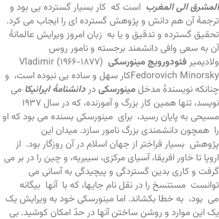
المشرق الی المغرب
است که کار بسیار گسترده یی بود و
ترجمۀ آن هم دانش و پژوهش گسترده ای را ایجاب می کرد.
تحقیق گسترده و تدقیق و یا به زبان امروز ویرایش عالمانۀ
آن به سعی وافی دانشمند برجسته و نامور روس
ولادیمیر
فئودورویچ مینورسکی
(۱۸۷۷-۱۹۶۶) Vladimir
Fedorovich Minorskyکار سهل و ساده یی نبوده است، و
چنانکه نویسندۀ مدخل
مینورسکی
در
دانشنامۀ ایرانیکا
می
نویسد، تنها همین کار بزرگ و آموزنده، که در سال ۱۹۳۷
مسیحی به پایان رسید، برای مینورسکی بسنده می بود که او
را همچون دانشمندی بزرگ نامور سازد. میدان این
پژوهش بسیار فراختر از جهان اسلام در آن روزگار بود. از
اروپا تا خاور افریقا، آسیای مرکزی، سیبریه، و چین را در بر می
گرفت و کاری بدین گستردگی و پیچیدگی به آسانی می
توانست مستنسخ را در نقل نام جایها، که با آنها بیگانه
می بود، به خطا بکشاند. اما مینورسکی خود به ویرایش یک
یک این موارد و روشن ساختن آنها در حدّ امکان کوشید. بی