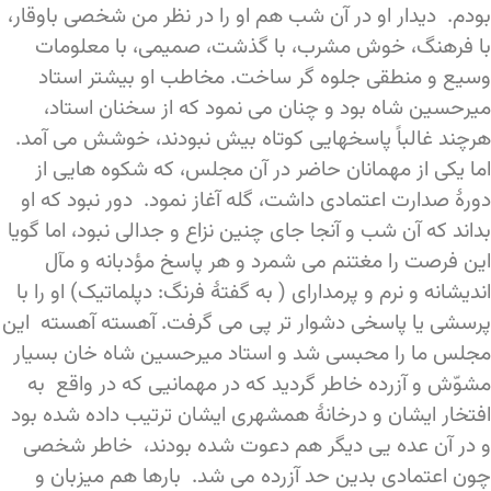
بودم. دیدار او در آن شب هم او را در نظر من شخصی باوقار،
با فرهنگ، خوش مشرب، با گذشت، صمیمی، با معلومات
وسیع و منطقی جلوه گر ساخت. مخاطب او بیشتر استاد
میرحسین شاه بود و چنان می نمود که از سخنان استاد،
هرچند غالباً پاسخهایی کوتاه بیش نبودند، خوشش می آمد.
اما یکی از مهمانان حاضر در آن مجلس، که شکوه هایی از
دورۀ صدارت اعتمادی داشت، گله آغاز نمود. دور نبود که او
بداند که آن شب و آنجا جای چنین نزاع و جدالی نبود، اما گویا
این فرصت را مغتنم می شمرد و هر پاسخ مؤدبانه و مآل
اندیشانه و نرم و پرمدارای ( به گفتۀ فرنگ: دپلماتیک) او را با
پرسشی یا پاسخی دشوار تر پی می گرفت. آهسته آهسته این
مجلس ما را محبسی شد و استاد میرحسین شاه خان بسیار
مشوّش و آزرده خاطر گردید که در مهمانیی که در واقع به
افتخار ایشان و درخانۀ همشهری ایشان ترتیب داده شده بود
و در آن عده یی دیگر هم دعوت شده بودند، خاطر شخصی
چون اعتمادی بدین حد آزرده می شد. بارها هم میزبان و