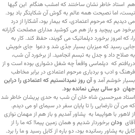
هم استاد خاطر نشان ساختند که امشب هنگام این گپها
نیست، اما نصیحت همه عالم به گوش آن شکایتگر باد بود.
می دیدیم که مرحوم اعتمادی، که بیمار بود، آشکارا از درد
برخود می پیچید و باز هم می کوشید مدارای مصلحت گزارانه
را، که امروز برخورد دپلماتیک می گویند، حفظ کند. کار به
جایی رسید که میزبان بسیار جدّی شد و دعوا جای خویش
به صلاح داد و جدل به تبسم انجامید. از برخورد آن شب،
دریافتم که دپلماسی واقعاً چه شغل دشواری بوده است و از
فرهنگ و ادب و بردباری مرحوم اعتمادی در برابر مخاطب
بسیار خوشم آمد و
آن روز نمیدانستیم که اعتمادی را دراین
جهان دو سالی بیش نمانده بود
.
استاد میرحسین شاه خان آن شب به حدی پریشان خاطر شد
که من آن نارضایی را تا پایان سفر در سیمای او می دیدم.
از لاهور با هواپیما به پشاور آمدیم و باز هم از مهمان نوازی
آقای
ودان
برخوردار شدیم و همان زمین پیما! که ما را از
کابل به پشاور رسانیده بود، دو باره از کابل رسید و ما را برد.