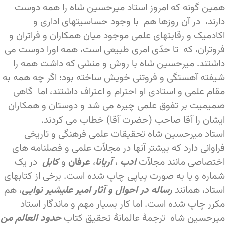
همین گونه که امروز استاد میرحسین شاه را همه دوست
دارند، در آن روزها هم با وجود حساسیتهای اداری و
اکادمیک و رقابتهای علمی موجود میان همکاران و فراتران و
فروتران، که تا حدّی امری طبیعی است، همه اورا دوست می
داشتند. میرحسین شاه با روش و منشی که داشت همه را
شیفته آهستگی و فروتنی خویش ساخته بود؛ اگر چه همه به
مقام علمی و استادی او احترام و اعتراف داشتند، اما گاهی
صمیمیت بر تفوق علمی چیره می شد و دوستان و همکاران
ایشان را آقا صاحب (حضرت آقا) خطاب می کردند.
استاد میرحسین شاه تحقیقات علمی فرهنگی و تاریخی
فراوانی دارد که بیشتر آنها در مجلاّت علمی و فصلنامه های
اختصاصی مانند مجلآت
ادب
،
آریانا
،
عرفان
و
کابل
در یک
شماره و یا به صورت پیاپی چاپ شده است. برخی از کتابهای
استاد، همانند
رساله در احوال و آثار امیر علیشیر نوایی
، هم
مکرر چاپ شده است. اما کار بسیار مهم و ماندگار استاد
میرحسین شاه ترجمۀ عالمانۀ تحقیق کتاب
حدود العالم من