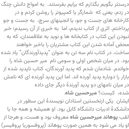
درستتر بگویم بگذارم که برایم بفرستند. به امواج دانش چنگ
در زدم، یعنی که شمارگر یا کمپیوتر را روشن کردم و در
کارخانه های جست و جو، یا انجینهای سرچ، به جست و جو
پرداختم. اثری از کتاب ندیدم، اما به خبری از آن رسیدم؛ خبر
نبودن این کتاب در کتابخانه ها و نوید به علاقمندان، که به
محض آماده شدن این کتاب مشتریان را باخبر خواهند
ساخت. در کتاب نام سه تن به عنوان “پدیدآورندگان” یاد شده
بود. در میان شخص اولی و سومی نام میر حسین شاه را
خواندم. شادمان شدم که پدید آورندگان، کتاب ناپدید شده از
بازار را دوباره پدید آورده اند. اما این پدید آورنده ای که نامش
در میان نامهای دو پدید آورندۀ دیگر جای داده
شده، کیست؟
میرحسین شاه
.
ایشان یکی ازنخستین استادان نویسندۀ این سطور در
دانشکدۀ ادبیات دانشگاه کابل بود. او همیشه و همه جا با
لقب
پوهاند میرحسین شاه
معروف بود و هست، و هرجا از
او یاد می شود به همین صورت پوهاند (پروفسوریا پروفیسر)