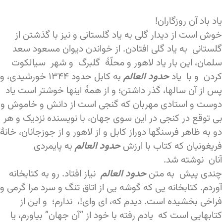
یاد باد آن روزگاران!
خوش است از دیدار گلی به یاد گلستانی و نیز با گذشتن از
گلستانی به یاد گلی افتادن. از خواندن دیوان مسعود سعد
سلمان، این بار یاد لاهور و محلّۀ گلبرگ و شهر سیالکوت
کردن و با یاد
حدود العالم
به کابل حدود ۱۳۴۴ خورشیدی، و
پس از آن سالها، گذر داشتن؛ و از همۀ اینها خوشتر است یاد
دوست و استادی مهربان که گنجی است از دانش و خاموش و
بی توقع در کنجی در این سوی جهان، با نویسنده نزدیک و هر
دو به ظاهر فرسنگها دوراز کابل و از لاهور و از جوزجانان، خانۀ
فریغونیان که کتاب با ارزش
حدود العالم
به پایمردی
آنان نوشته شد.
چندی پیش به متن
حدود العالم
نیاز افتاد. رو به کتابخانه
آوردم. کتابخانه یی که گوشه یی از اتاق تنگ و سرد مرا گرمی و
فراخی بخشیده است. دیدم که، ای وای!، ندارم؛ و این از
کتابهایی است که یادم رفته با خود از “آن جهان” بیاورم، یا