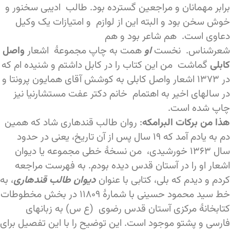
برابر مهمانان و مراجعین گسترده بود. طالب ادیبی سخنور و
خوش سخن بود و البته این از لوازم و امتیازات یک وکیل
دعاوی است. هم شاعر بود و هم
شعرشناس. نخست
او
همت به چاپ مجموعۀ اشعار
واصل
کابلی
گماشت من این کتاب را در کابل داشتم و شنیده ام که
در ۱۳۷۳ اشعار واصل کابلی به کوشش آقای همایون پرونتا و
در سالهای اخیر به اهتمام خانم دکتر عفت مستشارنیا نیز
چاپ شده است.
هذا من برکات البرامکه
: روان طالب قندهاری شاد که همین
دم به یادم آمد که ۱۹ سال پس از آن تاریخ، یعنی در حدود
سال ۱۳۶۳ خورشیدی، من نسخۀ خطی مجموعه یا دیوان
اشعار او را در آستان قدس دیده بودم. به فهرست مراجعه
کردم و دیدم که بلی، کتابی با عنوان
دیوان طالب قندهاری
، به
خط سید محمود حسینی با شمارۀ ۱۱۸۰۹ در بخش مخطوطات
کتابخانۀ مرکزی آستان قدس رضوی (ع س) به زبانهای
فارسی و پشتو موجود است. این توضیح را با این تفصیل برای