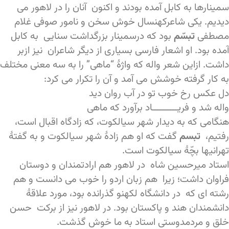
سمینارها به کابل آمده بودند و اکنون آنان را در لاهور می
دیدیم. یکی شاعرکهنسال خوش سخن و نامور صوفی
غلام
مصطفی
تبسّم
بود که درسمینار بزرگداشت سنایی به کابل
آمده بود. او اشعار فارسی بسیاری از دیگر شاعران نیز ازبر
داشت. ازاین شعر واله که واژۀ “ماهی” را به سه معنی مختلف
به کار گرفته خوشش می آمد و آن را تکرار می کرد:
دل عکس رخ خوب تو در آب روان دید
واله شد و فریــــــــــاد برآورد که ماهی
هنگامی که به دیدار شهر سیالکوت، که زادگاه اقبال است،
رفتیم،
تبسم
گفت که او هم زادۀ شهر سیالکوت و به گفتۀ
تهرانیها بچّۀ سیالکوت است.
استاد میرحسین شاه در لاهور هم ارادتمندان و دوستان
فراوان داشت؛ زیرا هم زبان اردو را خوب می دانست و هم
رشته ای که در دانشگاه لکهنو گذرانده بود، مورد علاقۀ
دانشمندان هند و پاکستان بود. در لاهور نیز از برکت حسن
خلق و مردمدوستی استاد به ما خوش گذشت.