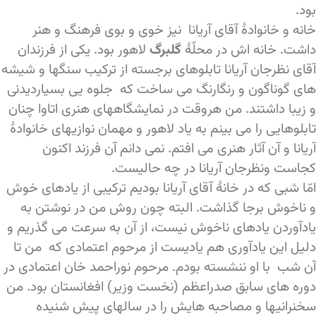
بود.
خانه و خانوادۀ آقای آریانا نیز خوی و بوی فرهنگ و هنر
داشت. خانه اش در محلّۀ
گلبرگ
لاهور بود. یکی از فرزندان
آقای نظرجان آریانا تابلوهای برجسته از ترکیب سنگها و شیشه
های گوناگون و رنگارنگ می ساخت که جلوه یی بسیاردیدنی
و زیبا داشتند. من هروقت در نمایشگاههای هنری اتاوا چنان
تابلوهایی را می بینم به یاد لاهور و مهمان نوازیهای خانوادۀ
آریانا و آن آثار هنری می افتم. نمی دانم آن فرزند اکنون
کجاست ونظرجان آریانا در چه حالیست.
امّا شبی که در خانۀ آقای آریانا بودیم ترکیبی از یادهای خوش
و ناخوش برجا گذاشت. البته چون روش من در نوشتن به
یادآوردن یادهای ناخوش نیست، از آن به سرعت می گذریم و
دلیل این یادآوری هم یادیست از مرحوم اعتمادی که من تا
آن شب با او ننشسته بودم. مرحوم نوراحمد خان اعتمادی در
دوره های سابق صدراعظم (نخست وزیر) افغانستان بود. من
سخنرانیها و مصاحبه هایش را در سالهای پیش شنیده