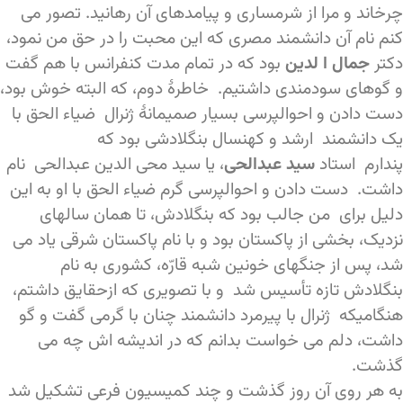
چرخاند و مرا از شرمساری و پیامدهای آن رهانید. تصور می
کنم نام آن دانشمند مصری که این محبت را در حق من نمود،
دکتر
جمال ا لدین
بود که در تمام مدت کنفرانس با هم گفت
و گوهای سودمندی داشتیم. خاطرۀ دوم، که البته خوش بود،
دست دادن و احوالپرسی بسیار صمیمانۀ ژنرال ضیاء الحق با
یک دانشمند ارشد و کهنسال بنگلادشی بود که
پندارم استاد
سید عبدالحی
، یا سید محی الدین عبدالحی نام
داشت. دست دادن و احوالپرسی گرم ضیاء الحق با او به این
دلیل برای من جالب بود که بنگلادش، تا همان سالهای
نزدیک، بخشی از پاکستان بود و با نام پاکستان شرقی یاد می
شد، پس از جنگهای خونین شبه قارّه، کشوری به نام
بنگلادش تازه تأسیس شد و با تصویری که ازحقایق داشتم،
هنگامیکه ژنرال با پیرمرد دانشمند چنان با گرمی گفت و گو
داشت، دلم می خواست بدانم که در اندیشه اش چه می
گذشت.
به هر روی آن روز گذشت و چند کمیسیون فرعی تشکیل شد