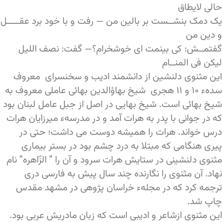
حالی لایطاق
یک دمک بنشــست بر بالین من — رفت و با خود برد عقـــــل
و دین من
گفتمــش: کی بینمت ای خوشخرام؟— گفت: نصف اللیل
لیکن فی المنــام
این مثنوی دلنشین از دانشمند ادیب و سخنسرای معروف
سدهء ۱۰ و ۱۱ هجری شیخ بهاؤالدین بهائی عاملی معروف به
شیخ بهائی است. شیخ بهایی در اصل از جبل عامل لبنان بود
که در جوانی با پدر به هرات آمد و در مدرسهء میرزایان هرات
درس خواند. هرات را همیشه دوست می داشت؛ حتی در
پیری هنگامی که مبتلا به درد چشم بود در بستر بیماری
مثنوی دلنشینی در ستایش هرات سرود و آن را ” الزّاهره” نام
نهاد. آن مثنوی را نگارنده چند سال پیش به فارسی دری
ترجمه کرد که در مجلهء خراسان پژوهی در مشهد مقدس
چاپ شد.
این مثنوی ازشاعر و ادیبی است که زبان مادریش عربی بود.