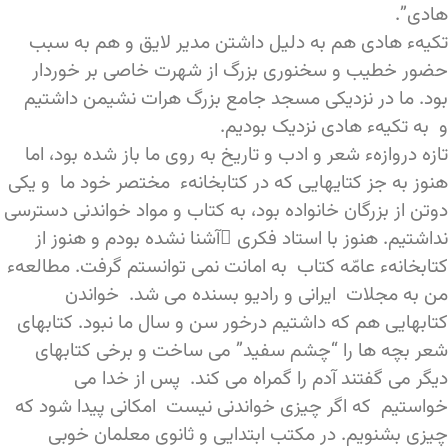
هادی”.
تکیهء هادی هم به دلیل داشتن مدیر لایق و هم به سبب
حضور خطیب و سخنوری بزرگ از شهرت خاصی بر خوردار
بود. ما در نزدیکی مسجد جامع بزرگ هرات نشیمن داشتیم
و به تکیهء هادی نزدیک بودیم.
تازه دروازهء شعر و ادب و تاریخ به روی ما باز شده بود، اما
هنوز به جز کتایهایی که در کتابخانهء مختصر خود ما و یکی
دوتن از بزرگان خانواده بود، به کتاب و مواد خواندنی دسترسی
نداشتیم. هنوز با استاد فکری َآشنا نشده بودم و هنوز از
کتابخانهء عامّه کتاب به امانت نمی توانستم گرفت. مطالعهء
من به مجلات ایرانی و رادیو بسنده می شد. خواندن
کتابهایی هم که داشتیم درخور سن و سال ما نبود. کتابهای
شعر بچه ها را “چشم سفید” می ساخت و برخی کتابهای
دیگر می گفتند آدم را گمراه می کند. پس از خدا می
خواستیم که اگر چیزی خواندنی نیست امکانی پیدا شود که
چیزی بشنویم. در مکتب ابتدایی و ثانوی معلمان خوبی