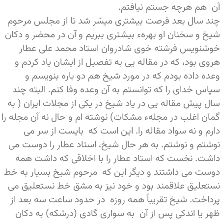
آن هم هرچه جستم نیافتم.
چند سال بعد فرصت بیشتری میسّر شد تا از مجلس مرحوم
شیخ و سخنان او بهرهء بیشتری ببریم و آن در محضر و دکان
خوشنویس فرشته خوی شادروان استاد محمد علی عطار
هروی بود، که در مقاله یی به تفصیل از ایشان یاد کردم و
وعده داده بودم که در مورد شیخ هم دو باره بنویسم و
سپاس خدای را که توانستم به آن وعده وفا کنم. البته چند
سال پیش مقاله یی در یاد شیخ در یکی از مجلات ایران ( به
گمان اغلب در مجلهء مشکات) نوشته ام و حال نه آن مجله را
دارم و نه سواد مقاله را. این است که بایست از سر می
نوشتم و نوشتم. به هر حال شیخ، استاد عطار را دوست می
داشت. نخست که استاد عطار را با اخلاقی که داشت همه
دوست می داشتند و دیگر این که مرحوم شیخ بسیار به خط
نستعلیق علاقمند بود و خود نیز به مشق خط نستعلیق می
پرداخت. شیخ تقریباً همه روزه در حدود ساعت سه بعد از
ظهر یا اندکی پس از آن به سواری گادی (درشکه) به دکان