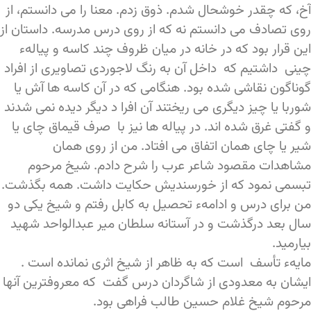
آخ، که چقدر خوشحال شدم. ذوق زدم. معنا را می دانستم، از
روی تصادف می دانستم نه که از روی درس مدرسه. داستان از
این قرار بود که در خانه در میان ظروف چند کاسه و پیالهء
چینی داشتیم که داخل آن به رنگ لاجوردی تصاویری از افراد
گوناگون نقاشی شده بود. هنگامی که در آن کاسه ها آش یا
شوربا یا چیز دیگری می ریختند آن افرا د دیگر دیده نمی شدند
و گفتی غرق شده اند. در پیاله ها نیز با صرف قیماق چای یا
شیر یا چای همان اتفاق می افتاد. من از روی همان
مشاهدات مقصود شاعر عرب را شرح دادم. شیخ مرحوم
تبسمی نمود که از خورسندیش حکایت داشت. همه بگذشت.
من برای درس و ادامهء تحصیل به کابل رفتم و شیخ یکی دو
سال بعد درگذشت و در آستانه سلطان میر عبدالواحد شهید
بیارمید.
مایهء تأسف است که به ظاهر از شیخ اثری نمانده است .
ایشان به معدودی از شاگردان درس گفت که معروفترین آنها
مرحوم شیخ غلام حسین طالب فراهی بود.