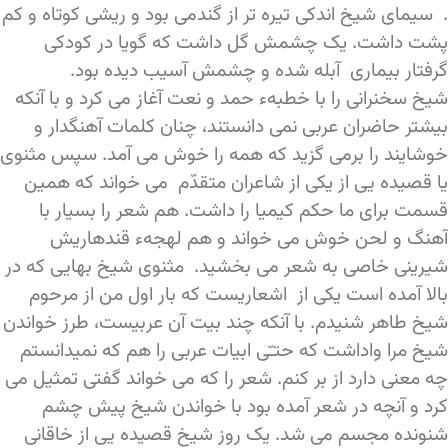
. سیمای شیخ اندکی تیره تر از گندمی بود و ریشی کوتاه و کم
پشت داشت. یک چشمش گل داشت که گویا در کودکی
گرفتار بیماری آبله شده و چشمش آسیب دیده بود.
شیخ سخنرانی را با خطبهء حمد و نعت آغاز می کرد و با آنکه
بیشتر حاضران عربی نمی دانستند، چنان کلمات آهنگدار و
خوشایند را برمی گزید که همه را خوش می آمد. سپس مثنوی
یا قصیده یی از یکی از شاعران متقدّم می خواند که همین
قسمت برای ما حکم کیمیا را داشت. هم شعر را بسیار با
آهنگ و لحن خوش می خواند و هم لهجهء قندهاریش
شیرینی خاصی به شعر می بخشید. مثنوی شیخ بهایی که در
بالا آمده است یکی از اشعاریست که بار اول من از مرحوم
شیخ طاهر شنیدم. با آنکه چند بیت آن عربیست، طرز خواندن
شیخ مرا واداشت که حتـّی ابیات عربی را هم که نمیدانستم
چه معنی دارد از بر کنم. شعر را که می خواند گفتی تمثیل می
کرد و آنچه در شعر آمده بود با خواندن شیخ پیش چشم
شنونده مجسم می شد. یک روز شیخ قصیده یی از خاقانی