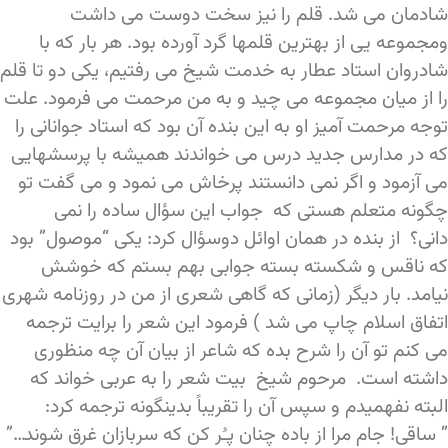
شادمان می شد. قلم را نیز سخت دوست می داشت
ومجموعه یی از بهترین قلمها گرد آورده بود. هر بار که با
شادروان استاد عطار به خدمت شیخ می رفتیم، یکی دو تا قلم
را از میان مجموعه می چید و به من مرحمت می فرمود. علت
توجه مرحمت آمیز او به این بنده آن بود که استاد جوانانی را
که در مدارس جدید درس می خواندند همیشه با پرسشهایی
می آزمود و اگر نمی دانستند پرخاش می نمود و می گفت تو
چگونه متعلم هستی که جواب این سؤال ساده را نمی
دانی؟ از بنده در همان اوائل دوسؤال کرد: یکی “موصول” بود
که ناقس و شکسته بسته جوابی بهم بستم که خوشش
نیامد. بار دیگر (زمانی که گاهی شعری از من در روزنامه شهری
اتفاق اسلام چاپ می شد ) فرمود این شعر را برایت ترجمه
می کنم تو آن را شرح بده که شاعر از بیان آن چه منظوری
داشته است. مرحوم شیخ بیت شعر را به عربی خواند که
البته نفهمیدم و سپس آن را تقریباً بدینگونه ترجمه کرد:
” ساقی! جام مرا از باده چنان پـُر کن که سربازان غرق شوند…”