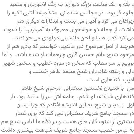
و بتّه و یک ساعت بزرگ دیواری به رنگ لاجوردی و سفید
جلوه گر بود. در مجالس شادمانی مثلاً میلادالنـّبی تکیه را
چراغان می کرد و آذین می بست و ابتکارات دیگری هم
داشت. از جمله دو خوشخوان معروف به “مرغزیها” را دعوت
می کرد که با صدا و لحن دلنشینی مولودی می خواندند.
هرچند از اصل موضوع دور ماندیم، خواستم که یادی هم از
مرحوم شیخ غلام حسین قاری و زحمات او شده باشد. و اما
برویم بر سر مطلب که سخن در مورد خطیب و سخنور شهیر
ولی وارسته شادروان شیخ محمد طاهر خطیب و
ادیب قندهاری است.
من با شنیدن نخستین سخنرانی مرحوم شیخ طاهر
قندهاری شیفتهء او شدم. جامه اش سراپا سفید بود. بار
اول با دیدن شیخ به این اندیشه افتادم که چرا ایشان
در مسجد جامع شریف سخنرانی نمی کند که برای شمار
بیشتری از شنوندگان جای هست و در نگاه ما لباس شیخ هم
به لباس خطیب مسجد جامع شریف شباهت بیشتری داشت