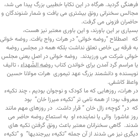
فرهنگی گردید. هرگاه در این تکایا خطیبی بزرگ پیدا می شد،
مجالس سخنرانی رونق بیشتری می یافت و شمار شنوندگان و
حاضران فزونی می گرفت.
بسیاری بر این باورند، و این باوری معتبر نیز هست،
که اصطلاح “روضه خوانی” در هرات رواج یافت. روضه خوانی
به فرقه یی خاص تعلق نداشت بلکه همه در مجلس روضه
خوانی شرکت می ورزیدند. روضه خوانی در اصل یعنی مجلس
یا مراسم گرد آمدن برای خواندن کتاب
روضه الشّهداء
، تالیف
نویسنده و دانشمند بزرگ عهد تیموری هرات مولانا حسین
واعظ کاشفی.
در هرات، روزهایی که ما کودک و نوجوان بودیم ، چند تکیهء
معروف بود؛ از همه نامی تر “تکیهء میرزا خان” بود
که در” کوچهء زال خان ” قرار داشت. در روزهای مهم مانند
روز عاشورا والی یا نمایندهء او به استماع روضه حاضر می
شدند. گاهی سخنرانان معتبر باعث رونق گرفتن تکیه های
دیگری نیز می شدند از آن جمله “تکیهء بیرجندیها” و “تکیهء