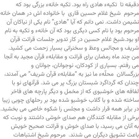
دقیقه تا تکیهء هادی راه بود. تکیه خانهء بزرگی بود که
مرحوم شیخ غلام حسین قاری با خانواده اش در همان خانه
نشیمن داشت. نمی دانم که آیا “هادی” نام یکی از نیاکان آن
مرحوم بود یا نام کسی دیگری بود که آن خانهء و تکیه به نام
او بود.شیخ غلام حسین در کار تدویر جلسات قرائت قرآن
شریف و مجالس وعظ و سخنرانی بسیار زحمت می کشید.
من چند ماه رمضان برای قرائت و مقابلهء قرآن مجید به آنجا
می رفتم. بسیاری از کودکان، نوجوانان، جوانان و
بزرگسالان محلّهء ما نیز به “مقابلهء قرآن شریف” می آمدند،
چندان که گرداگرد شبستان بزرگ پر می شد. قرآنهای نو با
لفافه های خوشبوی که از مخمل و دیگر پارچه های فاخر
ساخته شده و با گلاب خوشبو شده بود بر رحلهای چوبی زیبا
در برابر همه قرار داشت و مجلس را شکوه خاصی می بخشید.
برخی از مقابله کنندگان هم صدای خوشی داشتند و نوبت که
به آنان می رسید، با صدای خوش و قرائت صحیح خویش
باعث تشویق دیگران می شدند. مرحوم شیخ اشتباهات