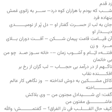
زد قدم
شــــب که بودم با هزاران کوه درد— ســــر به زانوی غمش
بنهاده فرد
جان به لب از حســـرت گفتار او — دل پُر از نومیــــــــدی
دیـــــدار او
آن قیـــامت قامت پیمان شـــــکن — آفــــت دوران بـــلای
مـــرد و زن
فتنـــهء ایّـــام و آشـــوب زمان —- خانه ســوز صــد چو من
بی خانمان
ناگــهم از در درآمد بی حجــــاب — لب گزان از رخ بر
افکــــــنده نقاب
کاکل مشـــــکین به دوش انداخته — وز نگاهی کار عالم
ســـــــــــاخته
گفت: ای شــــــیدادل مجنون من — وی بلاکش
عاشــــــــــــق مفتون من
کیف حال القـــــلــب فی نار الفراق؟ — گفتمـــــــــش: والله