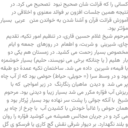
کسانی را که قرائت شان صحیح نبود تصحیح می کرد. در
نتیجه همین جلسات افزون بر فوائد معنوی و اخلاقی در
آموزش قرائت قرآن و آشنا شدن به خواندن متن عربی بسیار
مؤثـّر بود.
مرحوم شیخ غلام حسین قاری، در تنظیم امور تکیه، تقدیم
چای، شیرینی و شربت، و اطعام در روزهای جمعه و ایام
مخصوص بسیار زحمت می کشید. در زمستان هم یکی دو
بار هلیم ( یا چنانکه برخی می نویسند، حلیم) بسیار خوشمزه
با قیمهء شیرین داده می شد. ساختمان تکیه عمدهً دو طبقه
بود و در وسط سرا (= حویلی، حیاط) حوضی بود که از آب چاه
پر می شد و دیدن ماهیان رنگارنگ در زیر امواجی که با
ریزش آب فوّاره مکرر می شد بسیار زیبا و دیدنی بود. مرحوم
شیخ با آنکه جوانی را پشت سر نهاده بود بسیار پُرکار بود و
همان حوض را غالباً خودش با کشیدن آب با چرخ از چاه پر
می کرد و در جریان مجالس همیشه می کوشید فوّاره را روان
و بلند نگهدارد. بر دیوار شرقی نقش گچ کاری یا فرسکو ی گل