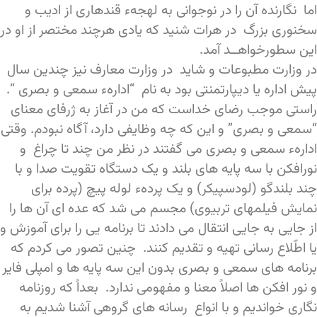
اما نگارنده آن را در نوجوانی به لهجهء قندهاری از ادیب و
سخنوری بزرگ در هرات شنید که یادی هرچند مختصر از او در
این سطورخواهــد آمد.
در وزارت مطبوعات و شاید در وزارت معارف نیز چندین سال
پیش اداره یا دیپارتمنتی بود به نام “ادارهء سمعی و بصری “.
راستی موجب رضای خداست که من در آغاز به ژرفای معنای
“سمعی و بصری” و این که چه وظایفی دارد، آگاه نبودم. وقتی
ادارهء سمعی و بصری می گفتند در نظر من چند تا چراغ و
نورافکن با سه پایه های بلند و یک دستگاه تقویت صدا و با
چند بلندگو (لودسپیکر) و یک پردهء لوله پیچ (پرده برای
نمایش فیلمهای تربیوی) مجسم می شد که عده ای آن ها را
از جایی به جایی انتقال می دادند تا برنامه یی را برای آموزش و
یا اطّلاع رسانی تهیه و تقدیم کنند. چنین تصور می کردم که
برنامه های سمعی و بصری بدون این سه پایه ها و امپلی فایر
و نور افکن ها اصلاً معنا و مفهومی ندارد. بعداً که روزنامه
نگاری خواندیم و با انواع رسانه های گروهی آشنا شدیم به