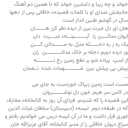
خواند و چه زیبا و دلنشین خواند که تا همین دم آهنگ
جانبخش صدای او با کلمات قصیدهء خاقانی پس از دهها
سال در گوشم طنین انداز است:
هان ای دل عبرت بین از دیده نظر کن هـــــــان
ایوان مدائــــن را، آیــــــــینـــهء عبــــرت دان
یک ره ز ره دجــــــله منزل به مـــــــدائن کــــن
وز دیده دویم دجله بر خاک مدائـــــــــــن ران
از اسپ پیاده شو بر نطع زمین رخ نــــــــــــه
پیش پی پیلش بین شــــــــــهمات شده نــعمان
….
مست است زمین زیراک خوردست به جای می
در کاس سر هرمز خون دل نوشــــــــروان
این قصیده را که شنیدم، فردای آن روز به کتابخانهء معارف
که در طبقهء دوم لیسهء (دبیرستان) سلطان غیاث الدین
غوری قرار داشت و ما در آن لیسه درس می خواندیم رفتم و
سراغ دیوان خاقانی را از مدیر کتابخانه، آقای عزیزالله خان