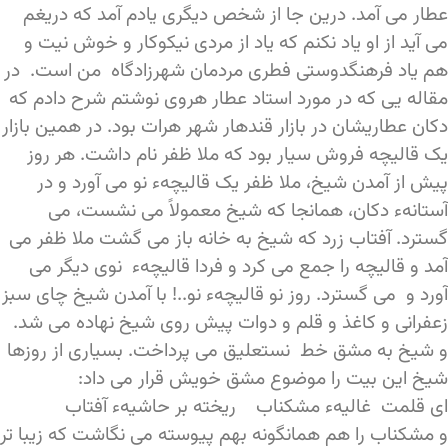
عطار می آمد. درین جا از شخص دیگری یادم آمد که دریغم
می آید از او یاد نکنم که یاد از مردی نیکوکار و خوش نیت و
هم یاد فرهنگدوستی فطری مردمان شهرزادگاه من است. در
مقاله یی که در مورد استاد عطار هروی نوشتم شرح دادم که
دکان عطاریشان در بازار قندهار شهر هرات بود. در همین بازار
یک قالیچه فروش سیار بود که ملا ظفر نام داشت. هر روز
پیش از آمدن شیخ، ملا ظفر یک قالیچهء نو می آورد و در
آستانهء دکان، همانجا که شیخ معمولاً می نشست، می
گسترد. آفتاب زرد که شیخ به خانه باز می گشت ملا ظفر می
آمد و قالیچه را جمع می کرد و فردا قالیچهء نوی دیگر می
آورد و می گسترد. روز نو قالیچهء نو..! با آمدن شیخ چای سبز
زعفرانی و کاغذ و قلم و دوات پیش روی شیخ نهاده می شد.
و شیخ به مشق خط نستعلیق می پرداخت. بسیاری از روزها
شیخ این بیت را موضوع مشق خویش قرار می داد:
ای قلمت غالیهء مشکناب ریخته بر حاشیهء آفتاب
و مشکناب را هم همانگونه بهم پیوسته می نگاشت که زیبا تر