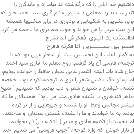
داشتیم خدا آنانی را که درگذشته اند بیامرزد و ماندگان را
تندرست بدارد. معلمی داشتیم به نام قاری سید احمد خان که
برای تشویق به شکیبایی و بردباری در برابر سختیها همیشه
این بیت عربی را می خواند و خوب هم برای ما ترجمه می کرد:
اذااشتدّت بک البلوی ففکر فی الم نشرح
فعسرِ بین یســــــــرین اذا فکرته فافرح
به گمان اغلب این نخستین بیت از اشعار عربی بود که با
ترجمهء فارسی آن یاد گرفتم. روح معلم ما قاری سید احمد
خان شاد باد. البته اشعار عربی دیوان حافظ را خوانده بودیم،
اما به آن دقت کسی شعر را برای ما ترجمه نکرده بود. خلاصه
تشنهء خواندن و شنیدن شعر و ادب بودیم که شنیدیم ” شیخ
طاهر قندهاری در تکیهء هادی منبر می رود” همسالان ما که
پیشتر مجالس وعظ او را شنیده و چیزهایی را از بر کرده
بودند به ما خواندند و ما را تشنهء شنیدن سخنان او ساختند.
اما نخست از تکیهء هادی و مدیر (یا تکیه دار) آن بخوانیم:
از بازار خوش که وارد کوچهء “چوب فروشی” می شدیم جند