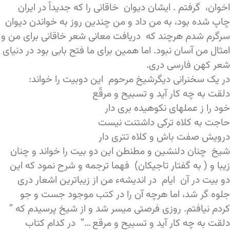
اخوان، گرفتم . ایشان دیوان خاقانی را که جدیداً در ایران
چاپ شده بود، به من داد و من چندین روز به خواندن دیوان
سرگرم شدم هرچند که دریافت معانی شعر خاقانی برای من و
امثال من آسان نبود. اما همین برای ما فتح بابی بود در دنیای
شعر کهن فارسی دری.
در یک سخنرانی دیگرشیخ مرحوم این دوبیت را خواند:
دلقت به چه کار آید و تسبیح و مرقّع
خود را ز عملهای نکوهیده بری دار
حاجت به کلاه ترکی داشتنت نیست
درویش صفت باش و کلاه تتری دار
شیخ چنان دلنشین و مطنطن این دو بیت را خواند و چنان
زیبا و ( به گفتار تاجیکان) فهما ترجمه و شرح نمود که این
دو بیت در آن ایام در اندیشهء من از زیباترین اشعار دری
جلوه گر شد، اما هرچه آن را در کتب موجود جست و جو
کردم نیافتم. روزی فرصتی میسر شد و از شیخ پرسیدم که ”
دلقت به چه کار آید و تسبیح و مرقع …” در کدام کتاب