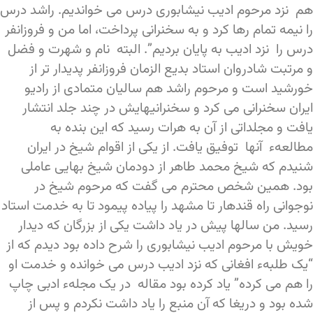
هم نزد مرحوم ادیب نیشابوری درس می خواندیم. راشد درس
را نیمه تمام رها کرد و به سخنرانی پرداخت، اما من و فروزانفر
درس را نزد ادیب به پایان بردیم”. البته نام و شهرت و فضل
و مرتبت شادروان استاد بدیع الزمان فروزانفر پدیدار تر از
خورشید است و مرحوم راشد هم سالیان متمادی از رادیو
ایران سخنرانی می کرد و سخنرانیهایش در چند جلد انتشار
یافت و مجلداتی از آن به هرات رسید که این بنده به
مطالعهء آنها توفیق یافت. از یکی از اقوام شیخ در ایران
شنیدم که شیخ محمد طاهر از دودمان شیخ بهایی عاملی
بود. همین شخص محترم می گفت که مرحوم شیخ در
نوجوانی راه قندهار تا مشهد را پیاده پیمود تا به خدمت استاد
رسید. من سالها پیش در یاد داشت یکی از بزرگان که دیدار
خویش با مرحوم ادیب نیشابوری را شرح داده بود دیدم که از
“یک طلبهء افغانی که نزد ادیب درس می خوانده و خدمت او
را هم می کرده” یاد کرده بود مقاله در یک مجلهء ادبی چاپ
شده بود و دریغا که آن منبع را یاد داشت نکردم و پس از