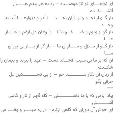
ای نواهــــای تو نارٌ موصـــده — زد به هر بندم هــــــزار
آتشـــــکــده
باز گــو از نجــد و از یاران نجــــد — تا در و دیوارهــــا آید به
وجـــد
باز گو از زمزم و خیـــــف و مـُنا— وا رهان دل ازغم و جان از
عنـــا
باز گــو از مــنزل و مـــــأوای ما — باز گو از یــــار بی پروای
مــــا
آن که بر ما بی سبب افشــاند دست — عهد را ببرید و پیمان را
شکست
از زبان آن نگار تنــــــــــــد خو — از پی تســــــــــکین دل
حرفی بگو
***
یـاد ایامی که با ما داشـــــــــــتی — گاه قهـر از ناز و گاهی
آشـــــــــتی
ای خوش آن دوران که گاهی ازکرم- در ره مهـــــر و وفــــا می