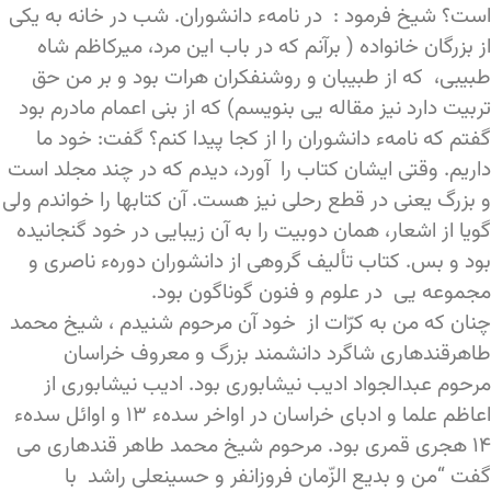
است؟ شیخ فرمود : در نامهء دانشوران. شب در خانه به یکی
از بزرگان خانواده ( برآنم که در باب این مرد، میرکاظم شاه
طبیبی، که از طبیبان و روشنفکران هرات بود و بر من حق
تربیت دارد نیز مقاله یی بنویسم) که از بنی اعمام مادرم بود
گفتم که نامهء دانشوران را از کجا پیدا کنم؟ گفت: خود ما
داریم. وقتی ایشان کتاب را آورد، دیدم که در چند مجلد است
و بزرگ یعنی در قطع رحلی نیز هست. آن کتابها را خواندم ولی
گویا از اشعار، همان دوبیت را به آن زیبایی در خود گنجانیده
بود و بس. کتاب تألیف گروهی از دانشوران دورهء ناصری و
مجموعه یی در علوم و فنون گوناگون بود.
چنان که من به کرّات از خود آن مرحوم شنیدم ، شیخ محمد
طاهرقندهاری شاگرد دانشمند بزرگ و معروف خراسان
مرحوم عبدالجواد ادیب نیشابوری بود. ادیب نیشابوری از
اعاظم علما و ادبای خراسان در اواخر سدهء ۱۳ و اوائل سدهء
۱۴ هجری قمری بود. مرحوم شیخ محمد طاهر قندهاری می
گفت “من و بدیع الزّمان فروزانفر و حسینعلی راشد با