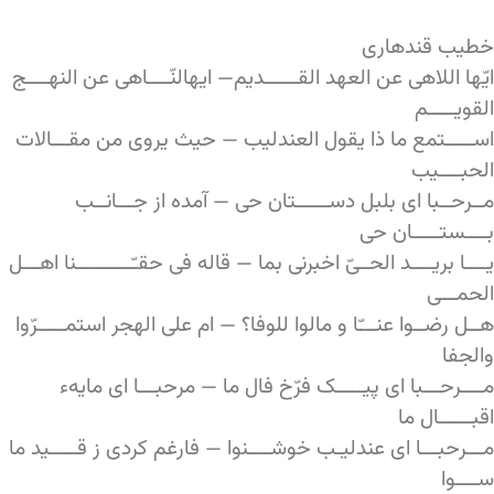
خطیب قندهاری
ایّها اللاهی عن العهد القــــــدیم— ایهالنّــــاهی عن النهــــج
القویـــــم
اســـــتمع ما ذا یقول العندلیب — حیث یروی من مقـــالات
الحبــــیب
مــرحــبا ای بلبل دســــــتان حی — آمده از جـــانــب
بــــستـــــان حی
یــــا بریــــد الحــیّ اخبرنی بما — قاله فی حقـّــــــــــنا اهـــل
الحمـــی
هــل رضــوا عنـــّا و مالوا للوفا؟ — ام علی الهجر استمـــــرّوا
والجفا
مــــرحـــبا ای پیـــــک فرّخ فال ما — مرحبـــا ای مایهء
اقبــــــال ما
مـــرحبـــا ای عندلیـب خوشــــنوا — فارغم کردی ز قـــــید ما
ســــوا