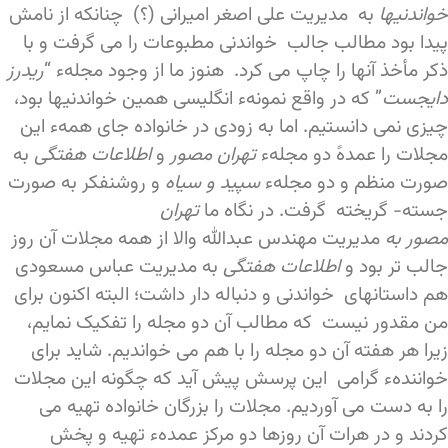
خواندنیها
به مدیریت علی اصغر امیرانی (؟) چنانکه از نامش
پیدا بود مطالب جالب خواندنی مطبوعات را می گرفت و با
ذکر مأخذ آنها را چاپ می کرد. هنوز ما از وجود مجلهء “
ریدرز
دایجست
” که در واقع نمونهء انگلیسی همین خواندنیها بود،
چیزی نمی دانستیم. اما به زودی در خانواده جای همهء این
مجلات را عمدهً دو مجلهء
تهران مصور
و
اطلاعات هفتگی
به
صورت منظم و دو مجلهء
سپید و سیاه
و روشنفکر به صورت
جسته- گریخته گرفت. در نگاه ما
تهران
مصور به
مدیریت
مهندس عبدالله والا از همه مجلات آن روز
جالب تر بود و
اطلاعات هفتگی
به مدیریت عباس مسعودی
هم داستانهای خواندنی و دنباله دار داشت؛ البته اکنون برای
من مقدور نیست که مطالب آن دو مجله را تفکیک نمایم،
زیرا هر هفته آن دو مجله را با هم می خواندیم. شاید برای
خوانندهء گرامی این پرسش پیش آید که چگونه این مجلات
را به دست می آوردیم. مجلات را بزرگان خانواده تهیه می
کردند و در هرات آن روزها دو مرکز عمدهء تهیه و پخش