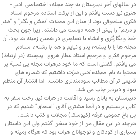
در سالهای آخر دبیرستان به چند مجلهء اختصاصی ادبی-
هنری نیز دست یافتم و این از برکت استادم مرحوم استاد
فکری سلجوقی بود. از میان این مجلات “
نقش و نگار
” و “
هنر
و مردم
” را بیش از همه دوست می داشتم. زیرا چون بحث
خط و نگارگری و انشاء با تصاویری در همین زمینه ها بود، آن
مجله ها را با پیشهء پدر و نیایم و هم با رشتهء استادم
مرحوم فکری و مرحوم استاد عطار هروی پیوسته (در ارتباط)
می یافتم. گفتنی است که ما خود درهرات مجله یی نسبهً پر
محتوا به نام
مجلهء ادبی هرات
داشتیم که شماره های
قدیمی تر آن مطالب سودمندتری داشت. اما انتشار آن منظم
نبود و دیردیر چاپ می شد.
دبیرستان به پایان رسید و اقامت در هرات نیز. رخت سفر به
کابل بربستیم و در آنجا مشتری آقای “اسحاق” شدیم که در
پل باغ عمومی غرفه (کیوسک) مجلات و کتب داشت.
هرچند در این مقال من از خود سخن گفتم ولی این داستان
بسیاری از کودکان و نوجوانان هرات بود که هرگاه زمینه و