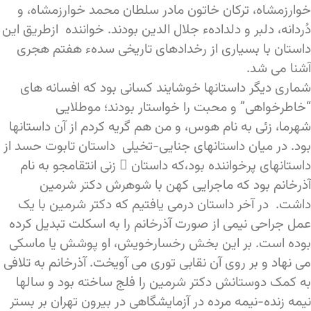
خوارزمشاه، ترکان خاتون مادر سلطان محمد خوارزمشاه، و
دُردانه، دلبر و دلدادهء جلال الدین بودند. خواننده ازطریق این
داستان با بسیاری از رخدادهای تاریخی سدهء هفتم هجری
آشنا می شد.
شماری دیگر داستانها خوشایند کسانی بود که افسانه های
“خاطرخواهی” و محبت را خواستار بودند؛ موطلایی
شهرما، زئی به نام هوس، و من هم گریه کردم از آن داستانها
بود. در میان داستانهای جنایی-تخیلی داستان تابوت حسد از
داستانهای پرخواننده بود،که داستان ِ زنی انتقامجو به نام
آذرخانم بود که ماجرایی کهن با شوهرش دکتر شرمین
داشت. در آخر داستان درمی یافتیم که دکتر شرمین با یک
عمل جراحی نیمی از صورت آذرخانم را به اسکلت تبدیل کرده
بوده است. بر این بخش رخسارخویش، او پوشش یا ماسکی
می نهاد و بر روی آن نقابی توری می آویخت. آذرخانم به تلافی
به کمک دوستانش دکتر شرمین را فلج ساخته بود و سالها
نیمه زنده-نیمه مرده در آزمایشگاهی در بیرون تهران بر بستر