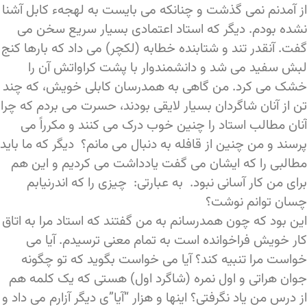
از آمدنم نمی گذشت و چنانکه می بایست به لهجهء کابل آشنا
نشده بودم. دیگر که استاد اعتمادی بسیار سریع سخن می
گفت. آنقدر تند و شتابنده خطابه (لکچر) می داد که بارها کنج
لبش سفید می شد و دانشمندوار با پشت کراواتش آن را
خشک می کرد. من گاهی به همدرسان کابلی خویش، که چند
تن از آنان شاگردان بسیار لایقی بودند، حسرت می بردم که چرا
آنان مطالب استاد را چنین خوب درک می کنند و مکرراً می
پرسند و من چنین از قافله به دنبال می مانم؟ دیگر که ما باید
مطالبی را که ایشان می گفت یادداشت می کردیم و این هم
برای من کار آسانی نبود. به عبارتی: چیزی را که اندرنیابم
چسان توانم نوشت؟
این بود که چون همدرسانم به من گفتند که استاد مرا به اتاق
کار خویش فراخوانده است به تمام معنی ترسیدم. آیا می
خواست مرا تنبیه کند؟ آیا می خواست بگوید که تو چگونه
جوان هراتی و اول نمره (شاگرد اول) هستی که یک کلمه هم
از درس من یاد نگرفتی؟ اینها و هزار “آیا”ی دیگر آزارم می داد و