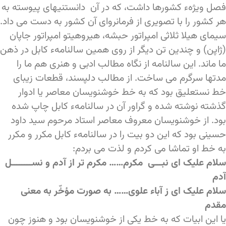
فصل ویژهء کشورها داشت، که در آن دانستنیهای پیوسته به
هر کشور را با تصویری از فرمانروای آن کشور به دست می داد.
سیمای هیلا ثلاثی امپراتور حبشه، هیروهیتو امپراتور جاپان
(ژاپن) و چندین تن دیگر از روی همین سالنامهء کابل در ذهن
ما ماند. این سالنامه از نگاه مطالب ادبی و هنری هم ما را
مدتها سرگرم می ساخت. از مطالب دلپسند، قطعات زیبای
خط نستعلیق بود که به خط خوشنویسان معاصر یا ادوار
گذشته نوشته شده و گراور آن در سالنامهء کابل چاپ شده
بود. از خوشنویسان معروف معاصر استاد مرحوم سید داود
حسینی بود که این دو بیت را در سالنامهء کابل مکرر و مکرر
به خط او تماشا می کردم و لذت می بردم:
سلام علیک ای نبـــی مکرم…… مکرم تر از آدم و نســــــــل
آدم
سلام علیک ای ز آباء علوی…… به صورت مؤخّر به معنی
مقدم
یا این ابیات که به خط یکی از خوشنویسان بود و هنوز چون