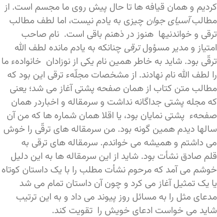
کردیم و همان قیافه ها تا حال پیش روی ما مجسم است. از
مطالب
آسیای جوان
چیزی به یادم نیست، اما لطف مطالب
ترقی و خواندنیها هنوز در ذهنم باقی است. نام صاحب
امتیاز و مدیر مسؤول
ترقی
چنانکه به یادم مانده لطف الله
ترقّی بود. شاید به خاطر همین نام یکی از نوزادان خانوادهء ما
را لطف الله نام نهادند. از مشخصات مجلّهء ترقی این بود که
مطالب متن کتاب از همان صفحه پشتی آغاز می شد؛ یعنی
که مجله پشتی جداگانه نداشت و سرمقاله و اخباردر همان
صفحهء پشتی نمایان بود، یا اقلا همان شماره ها که من آن
سالها دیدم همین گونه بود. من سرمقاله های ترقّی را خوش
می داشتم و همیشه می خواندم. سرمقاله های ترقی به
قلم صادق نشأت بود. شاید از این سرمقاله ها به این دلیل
خوشم می آمد که مرحوم نشأت مطلب را با یک داستان کوتاه
یا یک تمثیل آغاز می کرد و چون آن داستان تمام می شد
مدعای مثل را به مسائل روز پیوند می داد و به این ترتیب
شاید می خواست ادعای خویش را تقویت کند.