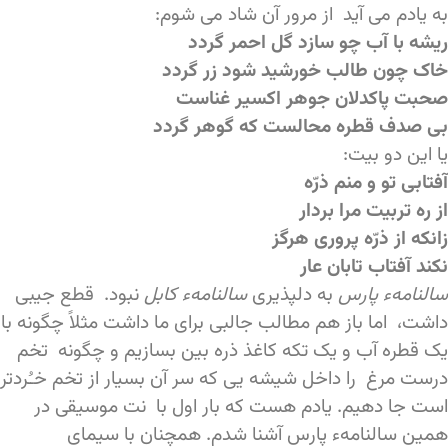
به یادم می آید از مرور آن شاد می شوم:
ریشه با آب چو سازد گل احمر گردد
خاک چون طالب خورشید شود زر گردد
صحبت پاکدلان جوهر اکسیر غناست
بی صدف قطره محالست که گوهر گردد
یا این دو بیت:
آفتابی تو و منم ذرّه
از ره تربیت مرا بردار
زانکه از ذرّه پروری هرگز
نکند آفتاب تابان عار
سالنامهء پارس
به دلپذیری
سالنامهء کابل
نبود. قطع جیبی
داشت، اما باز هم مطالب جالبی برای ما داشت مثلاً چگونه با
یک قطره آب و یک تکه کاغذ ذره بین بسازیم و چگونه تخم
درست مرغ را داخل شیشه یی که سر آن بسیار از تخم خـُردتر
است جا دهیم. یادم هست که بار اول با نت موسیقی در
همین سالنامهء پارس آشنا شدم. همچنان با سیمای