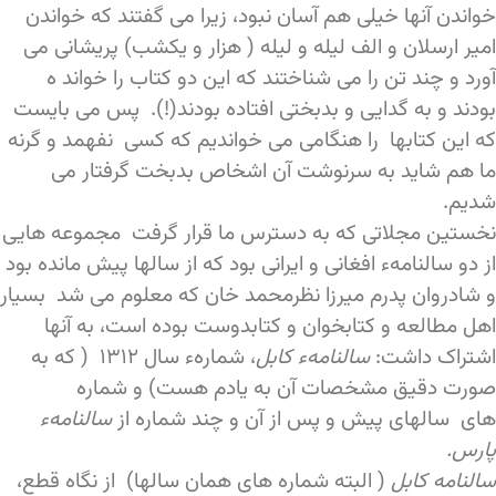
خواندن آنها خیلی هم آسان نبود، زیرا می گفتند که خواندن
امیر ارسلان و الف لیله و لیله ( هزار و یکشب) پریشانی می
آورد و چند تن را می شناختند که این دو کتاب را خواند ه
بودند و به گدایی و بدبختی افتاده بودند(!). پس می بایست
که این کتابها را هنگامی می خواندیم که کسی نفهمد و گرنه
ما هم شاید به سرنوشت آن اشخاص بدبخت گرفتار می
شدیم.
نخستین مجلاتی که به دسترس ما قرار گرفت مجموعه هایی
از دو سالنامهء افغانی و ایرانی بود که از سالها پیش مانده بود
و شادروان پدرم میرزا نظرمحمد خان که معلوم می شد بسیار
اهل مطالعه و کتابخوان و کتابدوست بوده است، به آنها
اشتراک داشت:
سالنامهء کابل
، شمارهء سال ۱۳۱۲ ( که به
صورت دقیق مشخصات آن به یادم هست) و شماره
های سالهای پیش و پس از آن و چند شماره از
سالنامهء
پارس.
سالنامه کابل
( البته شماره های همان سالها) از نگاه قطع،