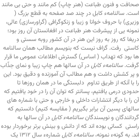
صحافت و فنون طباعت (هنر چاپ) کم مانند و حتی بی مانند
است. سالنامهء کابل در چند صد صفحه به قطع بزرگ (
وزیری) با حروف خوانا و زیبا و زنکوگرافی (گراورسازی) عالی،
نمونه یی از پیشرفت هنر طباعت در افغانستان آن روز بود؛
دریغا که روز به روز این هنر در آن کشور روبه سستی و
کاستی رفت. گزاف نیست که بنویسم مطالب همان سالنامه
ها بود که تهداب ( اساس) گسترش اطلاعات عمومی ما قرار
گرفت.
سالنامهء کابل
در آن سالها هم چاپ زیبا و نمای جذّاب
و پر کشش داشت و هم مطالب آن آموزنده و دقیق بود. این
را با آنکه از طریق تداوم دلبستگی ما در همان روزها تا
حدودی درمی یافتیم، پسانتر که توان آن را در خود یافتیم که
آن را با دیگر انتشارات داخلی و خارجی و حتی با شماره های
سالهای پسین آن برابر بگیریم ( مقایسه کنیم) دانستیم که
گردانندگان و نویسندگان
سالنامهء کابل
در آن سالها به
راستی کسانی بوده اند که از دانش و بینش برتر برخوردار بوده
اند. به گونهء نمونه،
سالنامهء کابل
شمارهء سال ۱۳۱۲ یک