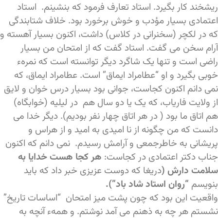
ریشخند کار بگیرد. استاد تعارف فرمود که بنشینم. استاد
اعتمادی بسیار مؤدب و خوش برخورد بود. خلاف شتابندگی
که در لکچر (سخنرانی در کلاس) داشت، اکنون بسیار آهسته و
آرام سخن می گفت. استاد گفت که از امتحان من بسیار
راضی است و تنها یک شاگرد دیگر توانسته است که نمرهء
خوبی بگیرد و او “عطامراد ایماق” است. عطامراد ایماق، که
نمی دانم اکنون کجاست، جوانی بود بسیار درس خوان و لایق
از ولایت فاریاب، که یک یا دو سال هم در لیلیه (خوابگاه)
هم اتاق ما بود ( در هر اتاق چهار نفر بودیم). دیگر خدا می
دانست که من چگونه از نا امیدی به امید و از هراس و
پریشانی به خاطرجمعی و آرامش رسیدم. نمی دانم که اکنون
جناب دکتر اعتمادی در کجاست:
هر کجا هست خدایا به
سلامت دارش (
دریغا که دوست عزیزی خبر داد که باید
بنویسم
“روان استاد شاد باد”)
.
واقعیت این بود که چون پشت میز امتحان “اساسات تاریخ”
نشستم هر چه به ذهنم می آمد نوشتم. و همهء آنچه به