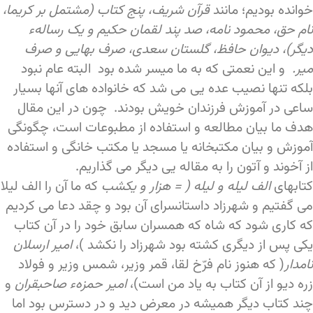
خوانده بودیم؛ مانند
قرآن شریف، پنج کتاب (مشتمل بر کریما،
نام حق، محمود نامه، صد پند لقمان حکیم و یک رسالهء
دیگر)، دیوان حافظ، گلستان سعدی، صرف بهایی و صرف
میر.
و این نعمتی که به ما میسر شده بود البته عام نبود
بلکه تنها نصیب عده یی می شد که خانواده های آنها بسیار
ساعی در آموزش فرزندان خویش بودند. چون در این مقال
هدف ما بیان مطالعه و استفاده از مطبوعات است، چگونگی
آموزش و بیان مکتبخانه یا مسجد یا مکتب خانگی و استفاده
از آخوند و آتون را به مقاله یی دیگر می گذاریم.
کتابهای
الف
لیله و لیله ( = هزار و یکشب
که ما آن را الف لیلا
می گفتیم و شهرزاد داستانسرای آن بود و چقد دعا می کردیم
که کاری شود که شاه که همسران سابق خود را در آن کتاب
یکی پس از دیگری کشته بود شهرزاد را نکشد )،
امیر ارسلان
نامدار
( که هنوز نام فرّخ لقا، قمر وزیر، شمس وزیر و فولاد
زره دیو از آن کتاب به یاد من است)،
امیر حمزهء صاحبقران
و
چند کتاب دیگر همیشه در معرض دید و در دسترس بود اما