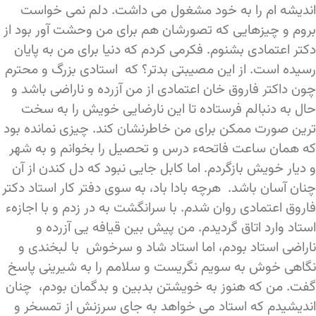
اندیشه ام را به خود مشغول می داشت. دلم نمی خواست
بروم و چیزهایی که تصورشان هم برای من وحشت آور بود از
دکتر اعتمادی بشنوم. فکرمی کردم که دنیا برای من به پایان
رسیده است. از این مصیبتی بدتر؟ که استادی بزرگ و محترم
چون داکتر فاروق خان اعتمادی از من آزرده و ناراضی باشد و
حال به دنبالم فرستاده تا این نارضایی خویش را به سخت
ترین صورت ممکن برای من خاطرنشان کند. چیزی نمانده بود
که همان ساعت فاتحهء درس و تحصیل را بخوانم و به شهر
و دیار خویش بازگردم. اما کابل جایی نبود که دل کندن از آن
چنان آسان باشد. هرچه بادا باد، به سوی دفتر کار استاد دکتر
فاروق اعتمادی روان شدم. با سرانگشت به در زدم و با اجازهء
استاد وارد اتاق گردیدم. من پیش بین قیافه یی آزرده و
ناراضی استاد بودم، اما استاد شاد و سرخوش با لبخندی و
نگاهی خوش به سویم نگریست و سلامم را به شیرینی پاسخ
گفت. من که هنوز به خویشتن بدبین و بدگمان بودم، چنان
اندیشیدم که استاد می خواهد به جای سرزنش از تمسخر و